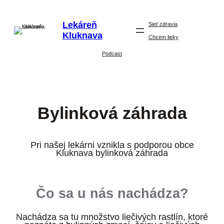
Prejsť
Na
Lekáreň
Obsah
Sieť zdravia
Kluknava
Chcem lieky
Podcast
Bylinková záhrada
Pri našej lekárni vznikla s podporou obce
Kluknava bylinková záhrada
Čo sa u nás nachádza?
Nachádza sa tu množstvo liečivých rastlín, ktoré