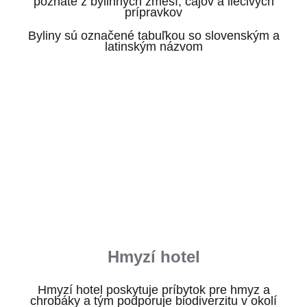
poznáte z bylinných zmesí, čajov a liečivých
prípravkov
Byliny sú označené tabuľkou so slovenským a
latinským názvom
Hmyzí hotel
Hmyzí hotel poskytuje príbytok pre hmyz a
chrobáky a tým podporuje biodiverzitu v okolí