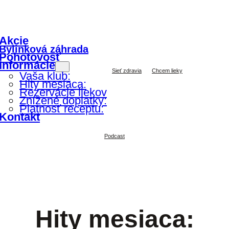
Akcie
Bylinková záhrada
Pohotovosť
Informácie
Sieť zdravia
Chcem lieky
Vaša klub:
Hity mesiaca:
Rezervácie liekov
Znížené doplatky:
Platnosť receptu:
Kontakt
Podcast
Hity mesiaca: