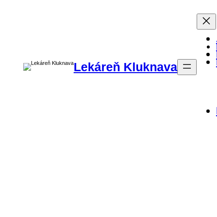
Prejsť
Na
Obsah
Lekáreň Kluknava